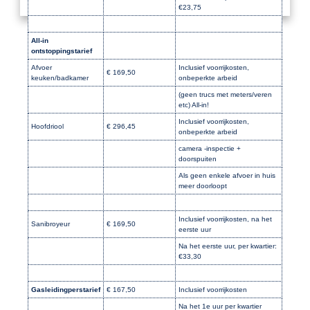
€23,75
All-in
ontstoppingstarief
Afvoer
Inclusief voorrijkosten,
€ 169,50
keuken/badkamer
onbeperkte arbeid
(geen trucs met meters/veren
etc) All-in!
Inclusief voorrijkosten,
Hoofdriool
€ 296,45
onbeperkte arbeid
camera -inspectie +
doorspuiten
Als geen enkele afvoer in huis
meer doorloopt
Inclusief voorrijkosten, na het
Sanibroyeur
€ 169,50
eerste uur
Na het eerste uur, per kwartier:
€33,30
Gasleidingperstarief
€ 167,50
Inclusief voorrijkosten
Na het 1e uur per kwartier