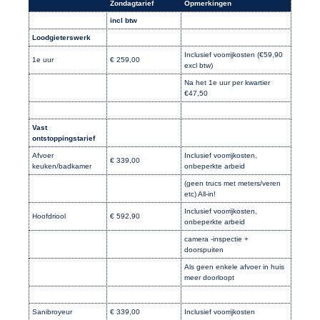
Zondagtarief
Opmerkingen
incl btw
Loodgieterswerk
Inclusief voorrijkosten (€59,90
1e uur
€ 259,00
excl btw)
Na het 1e uur per kwartier
€47,50
Vast
ontstoppingstarief
Afvoer
Inclusief voorrijkosten,
€ 339,00
keuken/badkamer
onbeperkte arbeid
(geen trucs met meters/veren
etc) All-in!
Inclusief voorrijkosten,
Hoofdriool
€ 592,90
onbeperkte arbeid
camera -inspectie +
doorspuiten
Als geen enkele afvoer in huis
meer doorloopt
Sanibroyeur
€ 339,00
Inclusief voorrijkosten