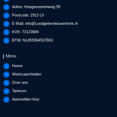
Adres: Hoogeveenenweg 95
Postcode: 2913 LV
E-Mail:
info@Loodgieternieuwerkerk.nl
KVK: 73123684
BTW: NL859364537B01
Menu
Home
Werkzaamheden
Over ons
Tarieven
Aanmelden klus