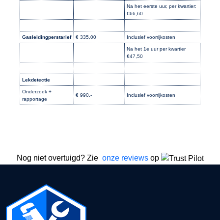
Na het eerste uur, per kwartier:
€66,60
Gasleidingperstarief
€ 335,00
Inclusief voorrijkosten
Na het 1e uur per kwartier
€47,50
Lekdetectie
Onderzoek +
€ 990,-
Inclusief voorrijkosten
rapportage
Nog niet overtuigd? Zie
onze reviews
op