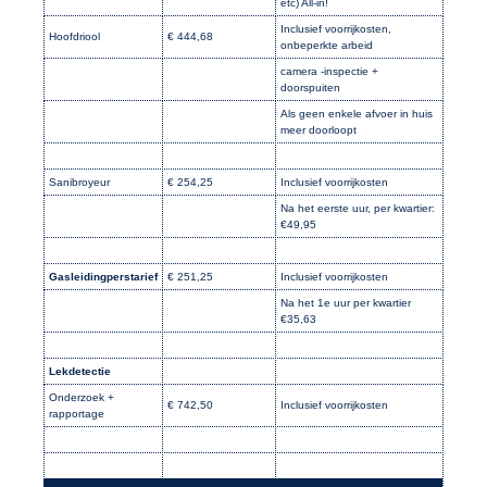
etc) All-in!
Inclusief voorrijkosten,
Hoofdriool
€ 444,68
onbeperkte arbeid
camera -inspectie +
doorspuiten
Als geen enkele afvoer in huis
meer doorloopt
Sanibroyeur
€ 254,25
Inclusief voorrijkosten
Na het eerste uur, per kwartier:
€49,95
Gasleidingperstarief
€ 251,25
Inclusief voorrijkosten
Na het 1e uur per kwartier
€35,63
Lekdetectie
Onderzoek +
€ 742,50
Inclusief voorrijkosten
rapportage