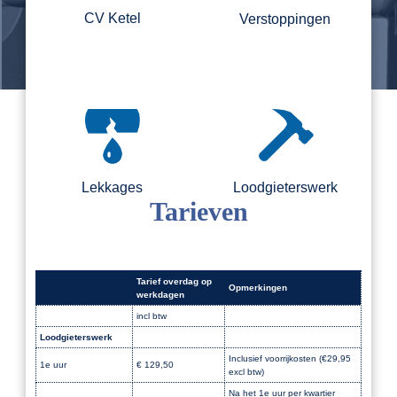
CV Ketel
Verstoppingen
Lekkages
Loodgieterswerk
Tarieven
Tarief overdag op
Opmerkingen
werkdagen
incl btw
Loodgieterswerk
Dak
Inclusief voorrijkosten (€29,95
1e uur
€ 129,50
excl btw)
Na het 1e uur per kwartier