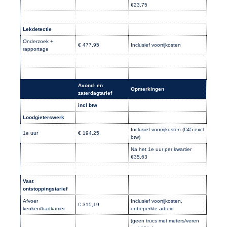
€23,75
Lekdetectie
Onderzoek +
€ 477,95
Inclusief voorrijkosten
rapportage
Avond- en
Opmerkingen
zaterdagtarief
incl btw
Loodgieterswerk
Inclusief voorrijkosten (€45 excl
1e uur
€ 194,25
btw)
Na het 1e uur per kwartier
€35,63
Vast
ontstoppingstarief
Afvoer
Inclusief voorrijkosten,
€ 315,19
keuken/badkamer
onbeperkte arbeid
(geen trucs met meters/veren